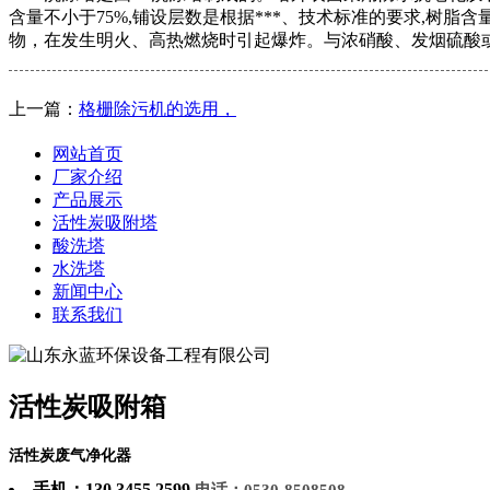
含量不小于75%,铺设层数是根据***、技术标准的要求,树脂含量
物，在发生明火、高热燃烧时引起爆炸。与浓硝酸、发烟硫酸
上一篇：
格栅除污机的选用，
网站首页
厂家介绍
产品展示
活性炭吸附塔
酸洗塔
水洗塔
新闻中心
联系我们
活性炭吸附箱
活性炭废气净化器
手机：130 3455 2599
电话：0530-8508508