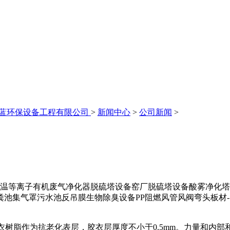
永蓝环保设备工程有限公司
>
新闻中心
>
公司新闻
>
等离子有机废气净化器脱硫塔设备窑厂脱硫塔设备酸雾净化塔
池集气罩污水池反吊膜生物除臭设备PP阻燃风管风阀弯头板材-山
脂作为抗老化表层，胶衣层厚度不小于0.5mm。力量和内部和