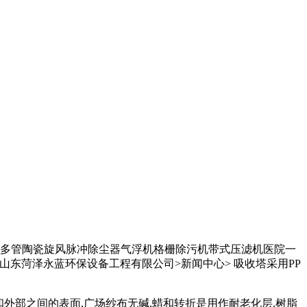
多管陶瓷旋风脉冲除尘器气浮机格栅除污机带式压滤机医院一
东菏泽永蓝环保设备工程有限公司>新闻中心> 吸收塔采用PP
外部之间的表面,广场纱布无碱,蜡和转折是用作耐老化层,树脂