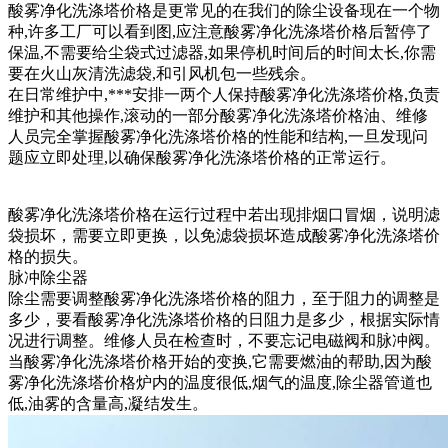
酸雾净化洗涤塔价格是更常见的在我们的除尘设备现在一个物
种,许多工厂可以看到图,应注意酸雾净化洗涤塔价格后暂停了
保温,不需要给尘袋式过滤器,如果停机时间后的时间太长,你需
要在火山灰清洗滤袋,和引风机包一些残余。
在日常维护中,***安排一两个人保持酸雾净化洗涤塔价格,负责
维护和其他操作,滚动的一部分酸雾净化洗涤塔价格油、维修
人员完全掌握酸雾净化洗涤塔价格的性能和结构,一旦发现问
题应立即处理,以确保酸雾净化洗涤塔价格的正常运行。
酸雾净化洗涤塔价格在运行过程中若出现排烟口冒烟，说明滤
袋损坏，需要立即更换，以免滤袋损坏造成酸雾净化洗涤塔价
格的损失。
脉冲除尘器
除尘需要调整酸雾净化洗涤塔价格的阻力，至于阻力的调整是
多少，要看酸雾净化洗涤塔价格的日阻力是多少，根据实际情
况进行调整。维修人员在检查时，不要忘记电磁阀和脉冲阀。
当酸雾净化洗涤塔价格开始的变换,它需要燃油的帮助,因为酸
雾净化洗涤塔价格炉内的温度很低,烟气的温度,除尘器管道也
低,油雾的含量高,凝结发生。