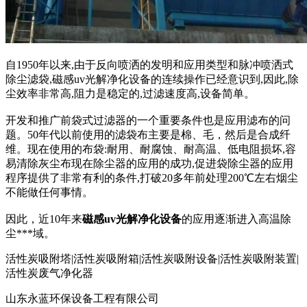
自1950年以来,由于反向喷洒的发明和应用类型和脉冲喷洒式
除尘滤袋,磁感uv光解净化设备的连续操作已经意识到,因此,除
尘效率非常高,阻力是稳定的,过滤速度高,设备简单。
开发和推广前袋式过滤器的一个重要条件也是应用滤布的问
题。50年代以前使用的滤袋布主要是棉、毛，然后是合成纤
维。现在使用的布袋:耐用、耐腐蚀、耐高温、低电阻损坏,容
易清除灰尘布现在除尘器的应用的成功,促进袋除尘器的应用
程序提供了非常有利的条件,打破20多年前处理200℃左右烟尘
不能做任何事情。
因此，近10年来
磁感uv光解净化设备
的应用逐渐进入高温除
尘***域。
活性炭吸附塔|活性炭吸附箱|活性炭吸附设备|活性炭吸附装置|
活性炭废气净化器
山东永蓝环保设备工程有限公司