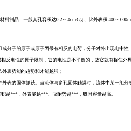
，一般其孔容积达0.2～.0cm3 /g 、比外表积 400～00
组成分子的原子或原子团带有相反的电荷，分子对外出现电中性
层相反电性的原子限制，它的电性是不平衡的，故它就有捉住外界
自己外表势能的趋势和才能越强；
**外表的固体抓获。当流体与多孔固体触摸时，流体中某一组分
越***，外表能越***、吸附势越***，吸附容量越高。