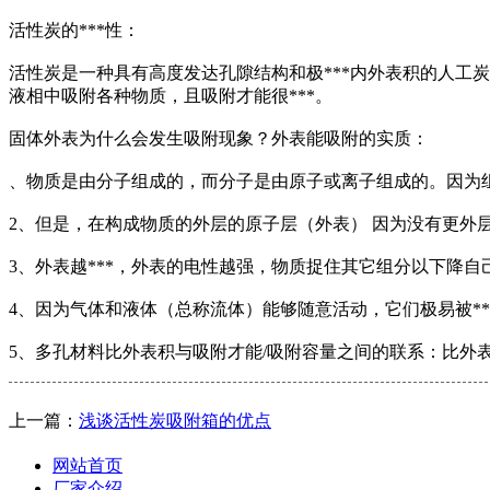
活性炭的***性：
活性炭是一种具有高度发达孔隙结构和极***内外表积的人工炭材料制品
液相中吸附各种物质，且吸附才能很***。
固体外表为什么会发生吸附现象？外表能吸附的实质：
、物质是由分子组成的，而分子是由原子或离子组成的。因为
2、但是，在构成物质的外层的原子层（外表） 因为没有更外
3、外表越***，外表的电性越强，物质捉住其它组分以下降
4、因为气体和液体（总称流体）能够随意活动，它们极易被*
5、多孔材料比外表积与吸附才能/吸附容量之间的联系：比外表积
上一篇：
浅谈活性炭吸附箱的优点
网站首页
厂家介绍