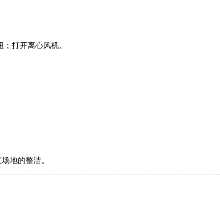
钮；打开离心风机。
。
意场地的整洁。