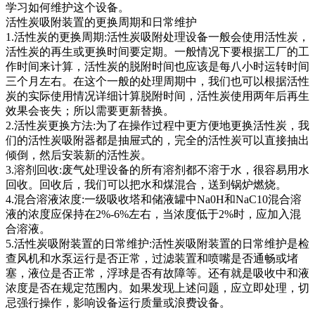
学习如何维护这个设备。
活性炭吸附装置的更换周期和日常维护
1.活性炭的更换周期:活性炭吸附处理设备一般会使用活性炭，
活性炭的再生或更换时间要定期。一般情况下要根据工厂的工
作时间来计算，活性炭的脱附时间也应该是每八小时运转时间
三个月左右。在这个一般的处理周期中，我们也可以根据活性
炭的实际使用情况详细计算脱附时间，活性炭使用两年后再生
效果会丧失；所以需要更新替换。
2.活性炭更换方法:为了在操作过程中更方便地更换活性炭，我
们的活性炭吸附器都是抽屉式的，完全的活性炭可以直接抽出
倾倒，然后安装新的活性炭。
3.溶剂回收:废气处理设备的所有溶剂都不溶于水，很容易用水
回收。回收后，我们可以把水和煤混合，送到锅炉燃烧。
4.混合溶液浓度:一级吸收塔和储液罐中Na0H和NaC10混合溶
液的浓度应保持在2%-6%左右，当浓度低于2%时，应加入混
合溶液。
5.活性炭吸附装置的日常维护:活性炭吸附装置的日常维护是检
查风机和水泵运行是否正常，过滤装置和喷嘴是否通畅或堵
塞，液位是否正常，浮球是否有故障等。还有就是吸收中和液
浓度是否在规定范围内。如果发现上述问题，应立即处理，切
忌强行操作，影响设备运行质量或浪费设备。