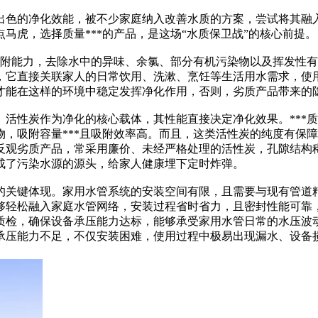
出色的净化效能，被不少家庭纳入改善水质的方案，尝试将其融
马虎，选择质量***的产品，是这场“水质保卫战”的核心前提。
吸附能力，去除水中的异味、余氯、部分有机污染物以及挥发性
场景，它直接关联家人的日常饮用、洗漱、烹饪等生活用水需求，
才能在这样的环境中稳定发挥净化作用，否则，劣质产品带来的
上。活性炭作为净化的核心载体，其性能直接决定净化效果。***
，吸附容量***且吸附效率高。而且，这类活性炭的纯度有保
反观劣质产品，常采用廉价、未经严格处理的活性炭，孔隙结构
成了污染水源的源头，给家人健康埋下定时炸弹。
关键体现。家用水管系统的安装空间有限，且需要与现有管道精
轻松融入家庭水管网络，安装过程省时省力，且密封性能可靠，杜
质检，确保设备承压能力达标，能够承受家用水管日常的水压波
承压能力不足，不仅安装困难，使用过程中极易出现漏水、设备