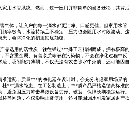
入家用水管系统。然而，这一应用并非简单的设备迁移，其背后
有害气体，让入户的每一滴水都更洁净、口感更佳。但家用水管
使用频率极高，水流持续且不稳定，压力也会随用水时段波动。这
隐患，会将净化的初衷彻底颠覆。
质产品选用的活性炭，往往经过***殊工艺精制而成，拥有极高的
障，不含重金属、有害杂质等潜在污染物，不会在净化过程中反
稀疏，吸附能力薄弱，不仅无法有效去除水中杂质，还可能因自
准适配，质量***的净化器在设计时，会充分考虑家用场景的
***漏水隐患。在工艺制造上，***质产品严格遵循高标准的
动，避免因压力冲击导致设备变形、破裂，保障长期稳定运行。
损坏等问题，不仅影响正常使用，还可能因漏水引发家居财产损