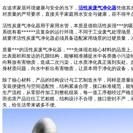
在追求家居环境健康与安全的当下，
活性炭废气净化器
凭借其
对质量的严苛要求，直接关乎家庭用水安全与健康，容不得半点
活性炭废气净化器用于家用水管，本质是借助活性炭强***的
系统有着******且复杂的运行环境，不同于工业废气处理
就要求活性炭废气净化器必须具备适配家用场景的过硬质量，
质量***的活性炭废气净化器，***先体现在核心材料的品质
比表面积和发达的孔隙结构，能够精准捕捉水中各类微小污染物
向释放有害物质，造成二次污染，让水质净化真正落到实处。
身材质问题，向水中析出有害物质，让原本用于净化的设备，
除了核心材料，产品的结构设计与工艺制造水平，同样是质量的
安装便捷性与空间适配性，结构紧凑合理，接口标准规范，能够
生产流程，从零部件加工到整机组装，每一道工序都经过严格
而劣质产品往往工艺粗糙，结构设计不合理，接口密封不严，
失，给生活带来诸多不便。