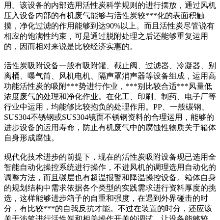
用。该设备的内部选用活性炭科学规则的进行摆放，通过风机
压入设备内部的有机废气能够与活性炭较***化的表面积触
摸，净化过滤的作用能够到达90%以上。而且活性炭尽管说有
相应的饱满性约束，可是通过脱附处理之后还能够重复运用
的，因而相对来说是比较经济实惠的。
活性炭吸附设备一般有吸附罐、截止阀、过滤器、冷凝器、别
离桶、曝气筒、风机电机、隔声罩消声器等设备组成，运用高
功能活性炭的吸附***势进行作业，***别比较合适***风量低
浓度废气的处理和净化作业。在化工、印刷、制药、电子厂等
行业中运用，均能够比较抱负的处理作用。PP、一般碳钢、
SUS304不锈钢或SUS304镜面不锈钢资料的合理运用，能够的
进步设备的运用寿命，防止有机废气中的腐蚀性物质关于箱体
自身形成腐蚀。
现代化技术进步的前提下，现在的活性炭吸附设备现已选用全
智能自动化操控系统进行操作，不进风机的调理选用自动化的
调整方法，而且碳层也有超温报警和降温操控设备。箱体自身
的规划结构中需求依据各个类型的实践需求进行资料厚度的挑
选，这样能够进步箱子的自重和强度，在遇到外界碰击的时
分，有比较***的自我反抗才能。不过在装置的时分，还应该
关于涉笔进行活性炭和相关操作开关的调试，让设备能够较