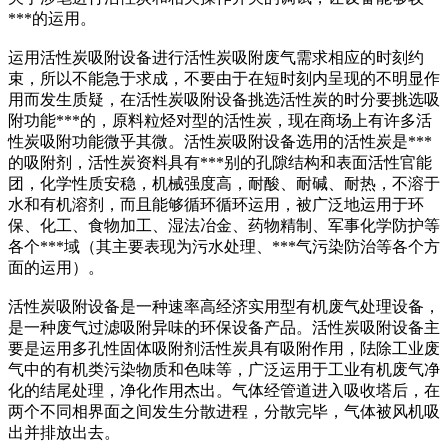
***的运用。
运用活性炭吸附设备进行活性炭吸附废气需求相应的时刻约
束，所以不能急于求成，不要由于在短时刻内呈现的不明显作
用而发生质疑，在活性炭吸附设备挑选活性炭的时分要挑选吸
附功能***的，原料粒烃对型的活性炭，现在商场上有许多活
性炭吸附功能微乎其微。活性炭吸附设备选用的活性炭是***
的吸附剂，活性炭资料具有***别的孔隙结构和表面活性官能
团，化学性质安稳，机械强度高，耐酸、耐碱、耐热，不溶于
水和有机溶剂，而且能够循环循环运用，被广泛地运用于环
保、化工、食物加工、湿法冶金、药物精制、军事化学防护等
各个***域（其主要表现为污水处理、***气污染防治等各个方
面的运用）。
活性炭吸附设备是一种速率高经济实用型有机废气处理设备，
是一种废气过滤吸附异味的环保设备产品。活性炭吸附设备主
要是运用多孔性固体吸附剂活性炭具有吸附作用，阹除工业废
气中的有机类污染物质和色味等，广泛运用于工业有机废气净
化的结尾处理，净化作用杰出。气体经管道进入吸收塔后，在
两个不同相界面之间发生分散进程，分散完毕，气体被风机吸
出并排放出去。