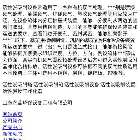
活性炭吸附设备常适用于：各种有机废气处理、***别是喷漆
废气处理、油墨废气、焊锡废气、塑胶废气处理等用应较为广
泛。在设备箱体内分层抽屉式装置，能够十分便利从两边的查
看门取出。基架用槽钢制造。巩固的基架能够确保设备装置和
运送的要求。查看门敞开便利、密封紧密。能够别离翻开，
***自取下。基架用槽钢制造。巩固的基架能够确保设备装置
和运送的要求。进（出）气口是法兰式接口，能够衔接风管。
能够依据实践要求组织尺度、方位、方向。例设箱体***部或
旁边面。含尘有机废气需经预处理设备后方可进入活性炭吸附
器净化合格排放。活性炭吸附设备可依据不同的废气性质选用
不同原料：主体可选用不锈钢、炭钢、镀锌板、PP板等。
活性炭吸附塔|活性炭吸附箱|活性炭吸附设备|活性炭吸附装置|
活性炭废气净化器
山东永蓝环保设备工程有限公司
网站首页
公司简介
产品中心
新闻动态