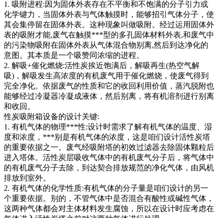
1. 吸附进程:因为固体外表存在不平衡和不饱满的分子引力或
化学键力，当固体外表与气体触摸时，能够招引气体分子，使
其会集停留在固体外表。这种现象叫做吸附。经过运用固体外
表的吸附才能,废气在触摸***型的多孔固体材料外表,和废气中
的污染物吸附在固体外表从气体混合物别离,然后到达净化的
意图。其本质是一个吸赞同浓缩的进程。
2. 解吸+催化燃烧:活性炭挨近饱满后，解吸再生(热空气解
吸)，解吸发生高浓度的有机废气用于催化燃烧，使废气得到
完全净化。依据废气的性质和它的收回利用价值，蒸汽脱附也
能够经过冷凝器冷凝成液体，然后别离，将有机溶剂进行别离
和收回。
性炭吸附箱设备的设计关键:
1. 有机气体的物理***性:设计时需求了解有机气体的温度、湿
度和浓度，***别是有机气体的浓度，这是咱们设计活性炭塔
的重要依据之一。废气经吸附塔的初效过滤器去除固体颗粒后
进入塔体。活性炭层吸收气体中的有机废气分子后，将气体中
的有机废气分子去除，到达契合排放规范的净化气体，由风机
排放到室外。
2. 有机气体的化学性质:有机气体的分子量是咱们设计的另一
个重要依据。别的，不管气体中是否混合有酸性或碱性气体，
这两种气体都会对主体材料发生腐蚀，所以在设计时应考虑在