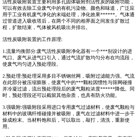
活性炭吸附装置主要利用多孔固体吸附剂活性炭的吸附功能，
可以有效去除工业废气中的有机污染物、颜色和味道，广泛应
用于工业有机废气净化的末端处理，净化效果******。气体通
过管道进入吸收塔后，在两个不同的相界面之间发生扩散过
程，扩散结束，气体被风机吸出并排出。
活性炭吸附装置的工作原理:
1.流量均衡部分:废气活性炭吸附净化器有一个***别设计的进
气口。废气从进气口引入，通过气流扩散均匀分布在均流段，
使废气均匀进入预处理段。
2.预处理:预处理采用多目不锈钢丝网，吸附过滤能力强。气流
在此部分被压缩膨胀，使废气中的***颗粒因惯性与筛网碰撞
并冷凝过滤，流出预处理段后的废气颗粒浓度******降低。同
时，预处理段还可以截留其他杂质，也具有防火功能。
3.强吸附:强吸附段采用进口专用废气过滤材料，使废气颗粒与
材料中的玻璃纤维碰撞并被吸附，废气在过滤材料中进一步干
燥成粉末。当材料饱和后，可以取出，敲打，清洗，重新使
用。