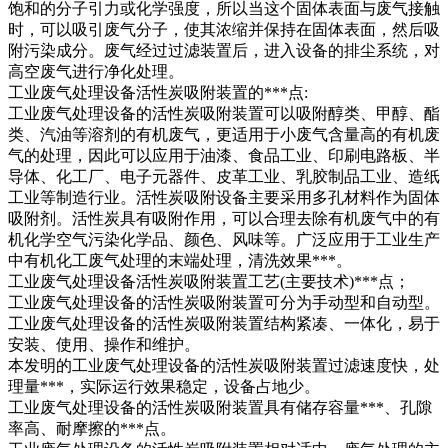
饱和的分子引力或化学强度，所以当这个固体表面与废气接触
时，可以吸引废气分子，使其浓缩并保持在固体表面，然后吸
附污染成分。废气经过过滤装置后，进入设备的排尘系统，对
高空废气进行净化处理。
工业废气处理设备活性炭吸附装置的***点:
工业废气处理设备的活性炭吸附装置可以吸附醇类、甲醇、酯
类、汽油等溶剂的有机废气，更适用于小废气含量高的有机废
气的处理，因此可以应用于油漆、食品工业、印刷电路板、半
导体、化工厂、电子元器件、皮革工业、乳胶制品工业、造纸
工业等制造行业。活性炭吸附设备主要采用多孔材料作为固体
吸附剂。活性炭具有吸附作用，可以合理去除有机废气中的有
机化学空气污染化学品、颜色、风味等。广泛应用于工业生产
中有机化工废气处理的末端处理，清洗效果***。
工业废气处理设备活性炭吸附装置工艺(主要技术)***点；
工业废气处理设备的活性炭吸附装置可分为手动型和自动型。
工业废气处理设备的活性炭吸附装置结构紧凑、一体化，易于
安装、使用、操作和维护。
本发明的工业废气处理设备的活性炭吸附装置过滤速度快，处
理量***，实际运行效果稳定，设备占地少。
工业废气处理设备的活性炭吸附装置具有储存容量***、孔隙
率高、耐摩擦的***点。