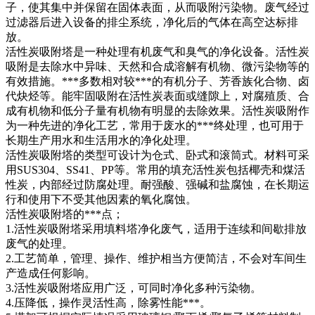
子，使其集中并保留在固体表面，从而吸附污染物。废气经过
过滤器后进入设备的排尘系统，净化后的气体在高空达标排
放。
活性炭吸附塔是一种处理有机废气和臭气的净化设备。活性炭
吸附是去除水中异味、天然和合成溶解有机物、微污染物等的
有效措施。***多数相对较***的有机分子、芳香族化合物、卤
代炔烃等。能牢固吸附在活性炭表面或缝隙上，对腐殖质、合
成有机物和低分子量有机物有明显的去除效果。活性炭吸附作
为一种先进的净化工艺，常用于废水的***终处理，也可用于
长期生产用水和生活用水的净化处理。
活性炭吸附塔的类型可设计为仓式、卧式和滚筒式。材料可采
用SUS304、SS41、PP等。常用的填充活性炭包括椰壳和煤活
性炭，内部经过防腐处理。耐强酸、强碱和盐腐蚀，在长期运
行和使用下不受其他因素的氧化腐蚀。
活性炭吸附塔的***点；
1.活性炭吸附塔采用填料塔净化废气，适用于连续和间歇排放
废气的处理。
2.工艺简单，管理、操作、维护相当方便简洁，不会对车间生
产造成任何影响。
3.活性炭吸附塔应用广泛，可同时净化多种污染物。
4.压降低，操作灵活性高，除雾性能***。