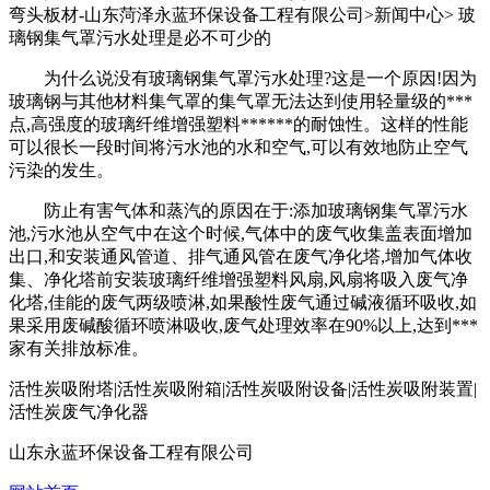
弯头板材-山东菏泽永蓝环保设备工程有限公司>新闻中心> 玻
璃钢集气罩污水处理是必不可少的
为什么说没有玻璃钢集气罩污水处理?这是一个原因!因为
玻璃钢与其他材料集气罩的集气罩无法达到使用轻量级的***
点,高强度的玻璃纤维增强塑料******的耐蚀性。这样的性能
可以很长一段时间将污水池的水和空气,可以有效地防止空气
污染的发生。
防止有害气体和蒸汽的原因在于:添加玻璃钢集气罩污水
池,污水池从空气中在这个时候,气体中的废气收集盖表面增加
出口,和安装通风管道、排气通风管在废气净化塔,增加气体收
集、净化塔前安装玻璃纤维增强塑料风扇,风扇将吸入废气净
化塔,佳能的废气两级喷淋,如果酸性废气通过碱液循环吸收,如
果采用废碱酸循环喷淋吸收,废气处理效率在90%以上,达到***
家有关排放标准。
活性炭吸附塔|活性炭吸附箱|活性炭吸附设备|活性炭吸附装置|
活性炭废气净化器
山东永蓝环保设备工程有限公司