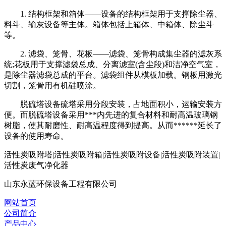
1. 结构框架和箱体——设备的结构框架用于支撑除尘器、
料斗、输灰设备等主体。箱体包括上箱体、中箱体、除尘斗
等。
2. 滤袋、笼骨、花板——滤袋、笼骨构成集尘器的滤灰系
统;花板用于支撑滤袋总成、分离滤室(含尘段)和洁净空气室，
是除尘器滤袋总成的平台。滤袋组件从模板加载。钢板用激光
切割，笼骨用有机硅喷涂。
脱硫塔设备硫塔采用分段安装，占地面积小，运输安装方
便。而脱硫塔设备采用***内先进的复合材料和耐高温玻璃钢
树脂，使其耐磨性、耐高温程度得到提高。从而******延长了
设备的使用寿命。
活性炭吸附塔|活性炭吸附箱|活性炭吸附设备|活性炭吸附装置|
活性炭废气净化器
山东永蓝环保设备工程有限公司
网站首页
公司简介
产品中心