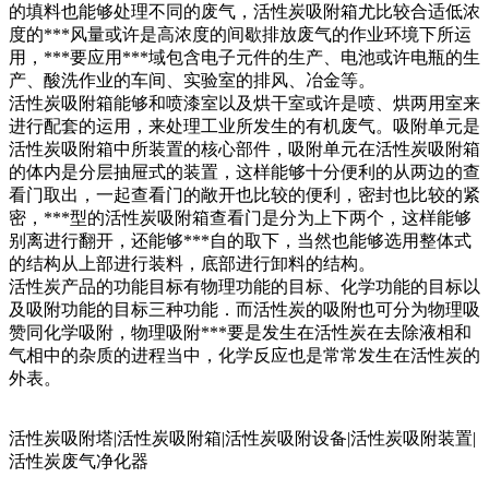
的填料也能够处理不同的废气，活性炭吸附箱尤比较合适低浓
度的***风量或许是高浓度的间歇排放废气的作业环境下所运
用，***要应用***域包含电子元件的生产、电池或许电瓶的生
产、酸洗作业的车间、实验室的排风、冶金等。
活性炭吸附箱能够和喷漆室以及烘干室或许是喷、烘两用室来
进行配套的运用，来处理工业所发生的有机废气。吸附单元是
活性炭吸附箱中所装置的核心部件，吸附单元在活性炭吸附箱
的体内是分层抽屉式的装置，这样能够十分便利的从两边的查
看门取出，一起查看门的敞开也比较的便利，密封也比较的紧
密，***型的活性炭吸附箱查看门是分为上下两个，这样能够
别离进行翻开，还能够***自的取下，当然也能够选用整体式
的结构从上部进行装料，底部进行卸料的结构。
活性炭产品的功能目标有物理功能的目标、化学功能的目标以
及吸附功能的目标三种功能．而活性炭的吸附也可分为物理吸
赞同化学吸附，物理吸附***要是发生在活性炭在去除液相和
气相中的杂质的进程当中，化学反应也是常常发生在活性炭的
外表。
活性炭吸附塔|活性炭吸附箱|活性炭吸附设备|活性炭吸附装置|
活性炭废气净化器