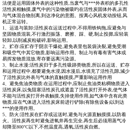
法便是运用固体外表的这种性质,当废气与***外表积的多孔性
活性炭相触摸,废气中的污染物被吸旳在活性炭固体外表,从而
与气体混合物别离,到达净化的意图。按离心风机发动按钮,风
机正常运转。
1、运送与装卸:活性炭在运送过程中,不得用铁钩拖,应避免与
坚固物质混装,不行激烈振荡、磨擦、踩、硬,制止投掷,应轻装
轻卸,以削减炭粒破碎,影响运用。
2、贮存:应贮存于阴京干爆处,避免表里包装袋决裂,避免受潮
和吸空气中其它物质,影响运用作用。制止与有毒有害气体或
易挥发物质混放,寄存要远离污染源。
3、制止水漫:活性炭归于多孔性吸跡类物质,所以在运送、贮存
和运用过程中,都要避免水浸,因水漫后,水填充了活性孔隙,減少
了活性炭比外表与气体的直触摸摸,严重影响运用作用
4、避免焦油类物质:在运用过程中,应制止焦油类粘稠物质进入
活性炭床,以兔阻塞活性炭孔或遮盖了活性炭打开外表,使气体
不能与活性炭打开外表触摸,失掉使用作用,如气体中含有此类
物质,应在气体进入活性炭床前进行铲除(有除焦设备)以到达
***的使用作用。
5、防火:活性炭在贮存或运送时,避免与火源直触摸摸,以防着
火。活性炭再生时避兔进氧井再生完全,再生后必须用蒸气冷
却降至800°C以下,不然温度高,遇氧,活性炭自燃。