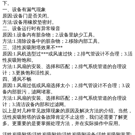
下。
一、设备有漏气现象
原因:设备门是否关闭。
方法:设备用橡胶垫密封。
二、设备运行时有异常噪音
原因:1.设备内有脏杂物；2.设备里缺少工具。
方法:1.清除设备中的脏杂物；2.移除内部工具。
三、活性炭吸附塔效果不***
原因:1.风机选型过***或风速过快；2.排气管设计不合理；3.活
性炭吸附饱和。
方法:1.风扇的安装、选择和匹配；2.排气系统管道的合理设
计；3.更换饱和活性炭。
四、通风不畅
原因:1.风扇过低或风扇选择太小；2.排气管设计不合理；3.设
备内部脏污，滤网堵塞。
方法:1.风扇的安装、选择和匹配；2.排气系统管道的合理设
计；3.清洁设备内部和过滤网。
以上是对几种常见故障现象的原因及解决方法的介绍。当然，
活性炭吸附塔的设备故障肯定不止这些，我们还需要了解更
多。更重要的是要掌握处理方法，并在实际操作中应用。
活性炭吸附塔|活性炭吸附箱|活性炭吸附设备|活性炭吸附装置|