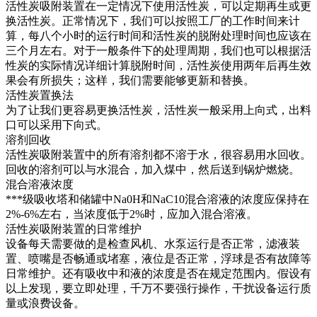
活性炭吸附装置在一定情况下使用活性炭，可以定期再生或更
换活性炭。正常情况下，我们可以按照工厂的工作时间来计
算，每八个小时的运行时间和活性炭的脱附处理时间也应该在
三个月左右。对于一般条件下的处理周期，我们也可以根据活
性炭的实际情况详细计算脱附时间，活性炭使用两年后再生效
果会有所损失；这样，我们需要能够更新和替换。
活性炭置换法
为了让我们更容易更换活性炭，活性炭一般采用上向式，出料
口可以采用下向式。
溶剂回收
活性炭吸附装置中的所有溶剂都不溶于水，很容易用水回收。
回收的溶剂可以与水混合，加入煤中，然后送到锅炉燃烧。
混合溶液浓度
***级吸收塔和储罐中Na0H和NaC10混合溶液的浓度应保持在
2%-6%左右，当浓度低于2%时，应加入混合溶液。
活性炭吸附装置的日常维护
设备每天需要做的是检查风机、水泵运行是否正常，滤液装
置、喷嘴是否畅通或堵塞，液位是否正常，浮球是否有故障等
日常维护。还有吸收中和液的浓度是否在规定范围内。假设有
以上发现，要立即处理，千万不要强行操作，干扰设备运行质
量或浪费设备。