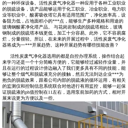
的一种环保设备。活性炭废气净化器一种应用于各种工业职业
的脱硫设备，该产品能够运用于化工职业、冶金职业、电力职
业等职业中。酸雾吸收塔它具有适用范围广，净化效率高，设
备阻力低，占地面积小的***点，能够生产多种规格和用途的
玻璃钢酸雾净化塔产品。 与花岗岩制成的脱硫塔相比，玻璃
钢制成的脱硫塔本钱更低，加工十分容易。此外，它不容易腐
烂，分量很轻。所以，在未来的开展过程中，活性炭废气净化
器将成为一***开展趋势。这种开展趋势有哪些技能改善？
活性炭废气净化器选用的都是自控办理系统，操作结合起
来学习还是一个十分简略方便的，它能够经过减轻作业量，并
且在运行的过程设计傍边融入了我们更多具有不同的技能，能
够让整个烟气和脱硫液充分的接触，然后无法到达企业***为
抱负的脱硫效果，跟着公司内部的脱硫液的循环运用，有相关
的监测仪和控制信息系统联合对他进行有用监控，能够一起保
证脱硫液的ph值控制在11左右，选用泵前加药的方式，相对开
展来说更为方便以及一些。