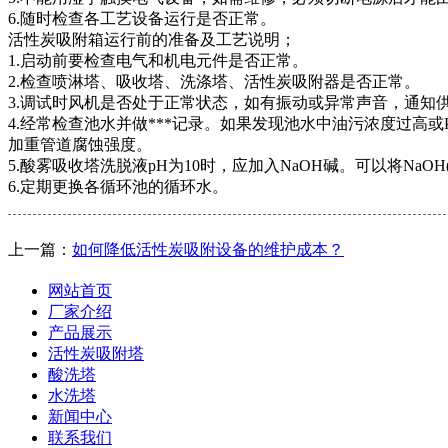
6.随时检查各工艺设备运行是否正常。
活性炭吸附箱运行前的准备及工艺说明；
1.启动前要检查电气和机电元件是否正常。
2.检查喷淋塔、吸收塔、洗涤塔、活性炭吸附器是否正常。
3.调试时风机是否处于正常状态，如有振动或异常声音，通知
4.经常检查池水并做***记录。如果发现池水中油污浓度过
加重管道腐蚀强度。
5.酸雾吸收塔洗脱液pH为10时，应加入NaOH碱。可以将Na
6.定期更换各循环池的循环水。
上一篇：
如何降低活性炭吸附设备的维护成本？
网站首页
厂家介绍
产品展示
活性炭吸附塔
酸洗塔
水洗塔
新闻中心
联系我们